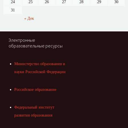
24
25
26
27
28
29
30
31
« Дек
Электронные
образовательные ресурсы
Министерство образования и
науки Российской Федерации
Российское образование
Федеральный институт
развития образования