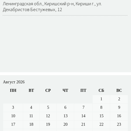
Ленинградская обл., Киришский р-н, Кириши г., ул.
Декабристов Бестужевых, 12
Август 2026
ПН
ВТ
СР
ЧТ
ПТ
СБ
ВС
1
2
3
4
5
6
7
8
9
10
11
12
13
14
15
16
17
18
19
20
21
22
23