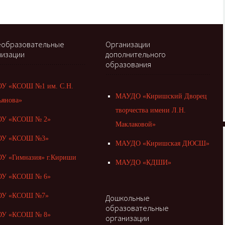
образовательные
Организации
низации
дополнительного
образования
У «КСОШ №1 им. С.Н.
МАУДО «Киришский Дворец
ьянова»
творчества имени Л.Н.
У «КСОШ № 2»
Маклаковой»
У «КСОШ №3»
МАУДО «Киришская ДЮСШ»
У «Гимназия» г.Кириши
МАУДО «КДШИ»
У «КСОШ № 6»
У «КСОШ №7»
Дошкольные
образовательные
У «КСОШ № 8»
организации