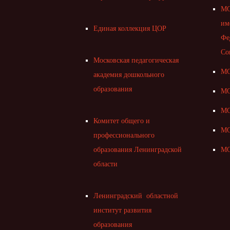
МО
им
Единая коллекция ЦОР
Фе
Со
Московская педагогическая
МО
академия дошкольного
образования
МО
МО
Комитет общего и
МО
профессионального
образования Ленинградской
МО
области
Ленинградский областной
институт развития
образования