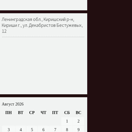
Ленинградская обл., Киришский р-н,
Кириши г., ул. Декабристов Бестужевых,
12
Август 2026
ПН
ВТ
СР
ЧТ
ПТ
СБ
ВС
1
2
3
4
5
6
7
8
9