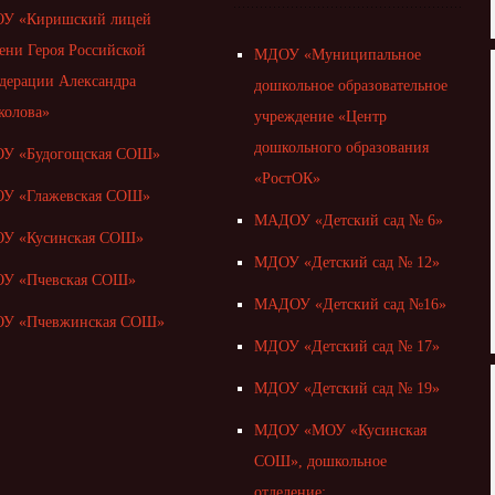
У «Киришский лицей
ени Героя Российской
МДОУ «Муниципальное
дерации Александра
дошкольное образовательное
колова»
учреждение «Центр
дошкольного образования
У «Будогощская СОШ»
«РостОК»
У «Глажевская СОШ»
МАДОУ «Детский сад № 6»
У «Кусинская СОШ»
МДОУ «Детский сад № 12»
У «Пчевская СОШ»
МАДОУ «Детский сад №16»
У «Пчевжинская СОШ»
МДОУ «Детский сад № 17»
МДОУ «Детский сад № 19»
МДОУ «МОУ «Кусинская
СОШ», дошкольное
отделение;