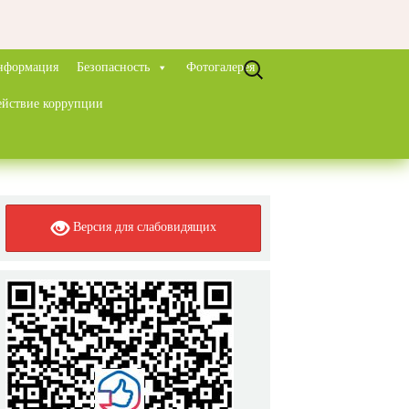
Найти:
нформация
Безопасность
Фотогалерея
ействие коррупции
Версия для слабовидящих