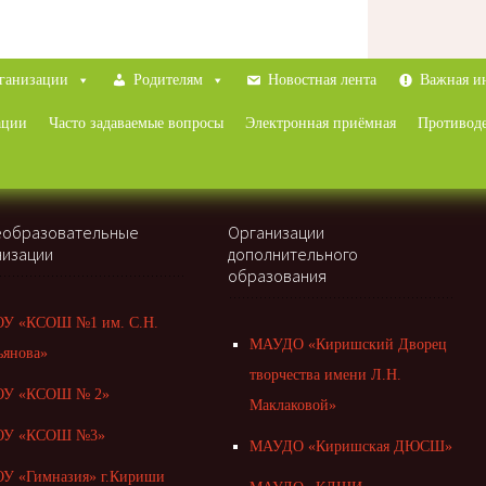
рганизации
Родителям
Новостная лента
Важная и
ации
Часто задаваемые вопросы
Электронная приёмная
Противод
образовательные
Организации
низации
дополнительного
образования
У «КСОШ №1 им. С.Н.
МАУДО «Киришский Дворец
ьянова»
творчества имени Л.Н.
У «КСОШ № 2»
Маклаковой»
У «КСОШ №3»
МАУДО «Киришская ДЮСШ»
У «Гимназия» г.Кириши