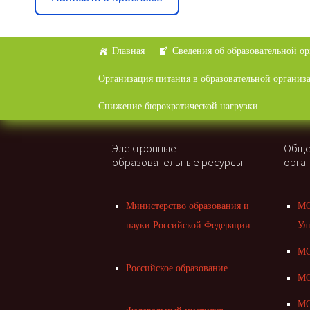
Перейти
Главная
Сведения об образовательной о
к
Организация питания в образовательной организ
содержимому
Снижение бюрократической нагрузки
Электронные
Обще
образовательные ресурсы
орга
Министерство образования и
МО
науки Российской Федерации
Ул
МО
Российское образование
МО
МО