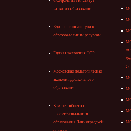
Федеральный институт
развития образования
МО
МО
Единое окно доступа к
МО
образовательным ресурсам
МО
им
Единая коллекция ЦОР
Фе
Со
Московская педагогическая
МО
академия дошкольного
образования
МО
МО
Комитет общего и
МО
профессионального
образования Ленинградской
МО
области