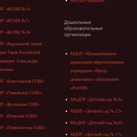
МАУДО «КДШИ»
У «КСОШ № 6»
У «КСОШ №7»
Дошкольные
образовательные
У «КСОШ № 8»
организации
У «Киришский лицей
ени Героя Российской
МДОУ «Муниципальное
дерации Александра
дошкольное образовательное
колова»
учреждение «Центр
дошкольного образования
У «Будогощская СОШ»
«РостОК»
У «Глажевская СОШ»
МАДОУ «Детский сад № 6»
У «Кусинская СОШ»
МДОУ «Детский сад № 12»
У «Пчевская СОШ»
МАДОУ «Детский сад №16»
У «Пчевжинская СОШ»
МДОУ «Детский сад № 17»